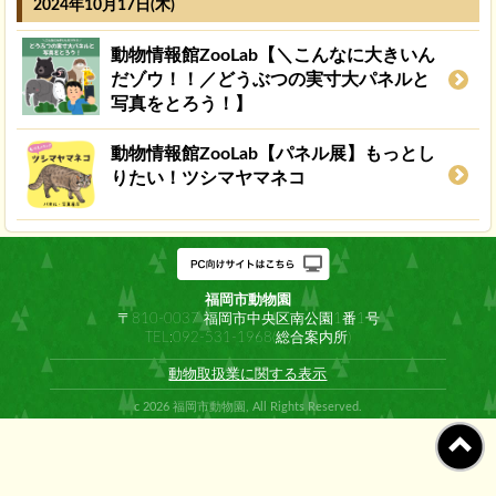
2024年10月17日(木)
動物情報館ZooLab【＼こんなに大きいん
だゾウ！！／どうぶつの実寸大パネルと
写真をとろう！】
動物情報館ZooLab【パネル展】もっとし
りたい！ツシマヤマネコ
福岡市動物園
〒810-0037 福岡市中央区南公園1番1号
TEL:092-531-1968(総合案内所)
動物取扱業に関する表示
c 2026 福岡市動物園, All Rights Reserved.