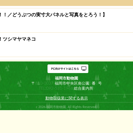
ウ！！／どうぶつの実寸大パネルと写真をとろう！】
い！ツシマヤマネコ
福岡市動物園
〒810-0037 福岡市中央区南公園1番1号
TEL:092-531-1968(総合案内所)
動物取扱業に関する表示
c 2026 福岡市動物園, All Rights Reserved.