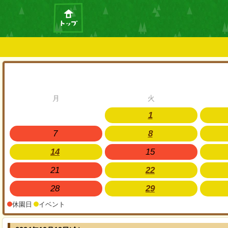
月
火
1
7
8
14
15
21
22
28
29
休園日
イベント