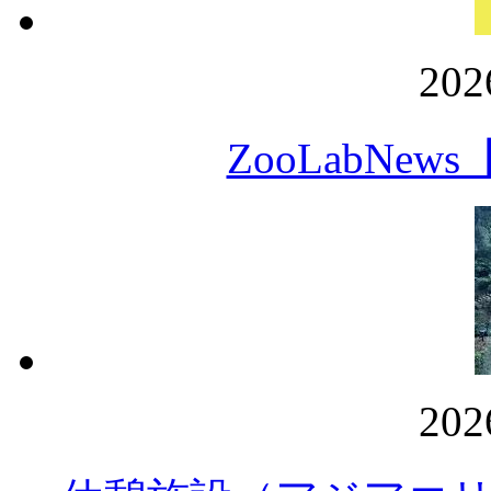
20
ZooLabN
20