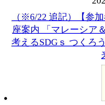
20
（※6/22 追記）【参
座案内 「マレーシア
考えるSDGｓ つく