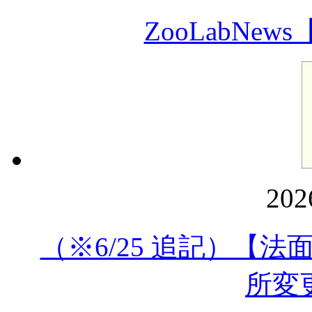
ZooLabN
20
（※6/25 追記）【
所変