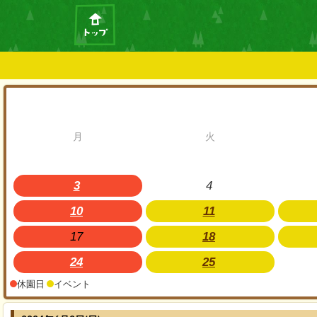
月
火
3
4
10
11
17
18
24
25
休園日
イベント