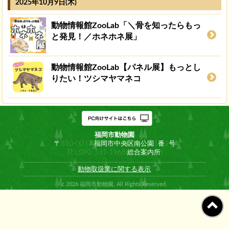
2025年10月9日(木)
動物情報館ZooLab「＼骨を知ったらもっ
と発見！／ホネホネ展」
動物情報館ZooLab【パネル展】もっとし
りたい！ツシマヤマネコ
福岡市動物園
〒810-0037 福岡市中央区南公園1番1号
TEL:092-531-1968(総合案内所)
動物取扱業に関する表示
c 2026 福岡市動物園, All Rights Reserved.