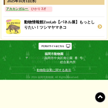
2025年10月1日(水)
アカカンガルー
ひかり 3才
動物情報館ZooLab【パネル展】もっとし
りたい！ツシマヤマネコ
福岡市動物園
〒810-0037 福岡市中央区南公園1番1号
TEL:092-531-1968(総合案内所)
動物取扱業に関する表示
c 2026 福岡市動物園, All Rights Reserved.