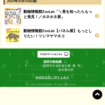
2025年10月10日(金)
動物情報館ZooLab「＼骨を知ったらもっ
と発見！／ホネホネ展」
動物情報館ZooLab【パネル展】もっとし
りたい！ツシマヤマネコ
福岡市動物園
〒810-0037 福岡市中央区南公園1番1号
TEL:092-531-1968(総合案内所)
動物取扱業に関する表示
c 2026 福岡市動物園, All Rights Reserved.