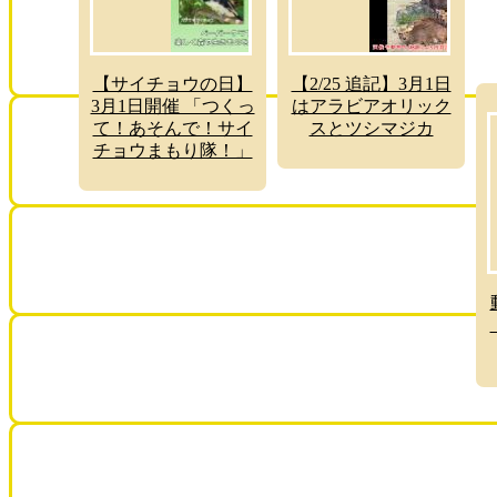
【サイチョウの日】
【2/25 追記】3月1日
3月1日開催 「つくっ
はアラビアオリック
て！あそんで！サイ
スとツシマジカ
チョウまもり隊！」