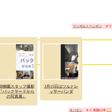
フンボルトペンギン
オリー
動物園スタッフ撮影
3月15日はツルとレ
『バックヤードから
ッサーパンダ
の写真展』
キバタン
キイ 来園32年