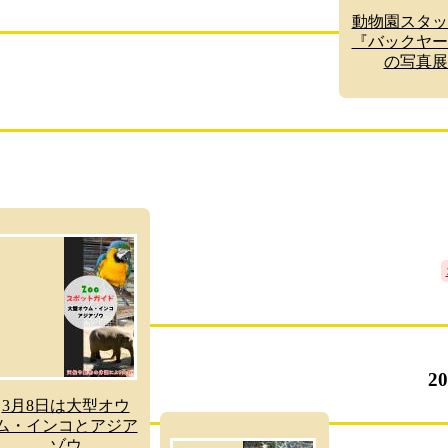
動物園スタッ
『バックヤー
の写真展
2
3月8日は大型オウ
ム・インコとアジア
ゾウ