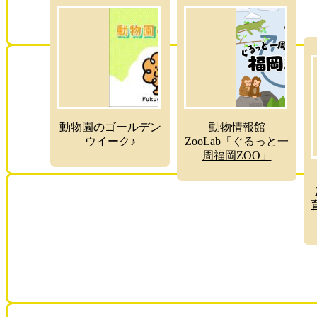
動物園のゴールデン
動物情報館
ウイーク♪
ZooLab「ぐるっと一
周福岡ZOO」