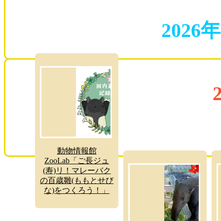
2026
動物情報館
ZooLab「ご長ジュ
(寿)リ！マレーバク
の百歳雛(ももとせび
な)をつくろう！」