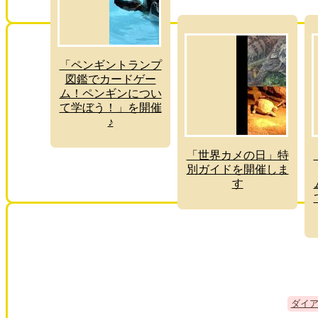
「ペンギントランプ
図鑑でカードゲー
ム！ペンギンについ
て学ぼう！」を開催
♪
「世界カメの日」特
別ガイドを開催しま
す
ダイ