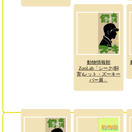
動物情報館
ZooLab「シーク(飼
育)レット・ズーキー
パー展」