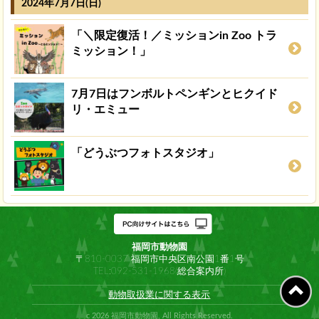
2024年7月7日(日)
「＼限定復活！／ミッションin Zoo トラ
ミッション！」
7月7日はフンボルトペンギンとヒクイド
リ・エミュー
「どうぶつフォトスタジオ」
福岡市動物園
〒810-0037 福岡市中央区南公園1番1号
TEL:092-531-1968(総合案内所)
動物取扱業に関する表示
c 2026 福岡市動物園, All Rights Reserved.