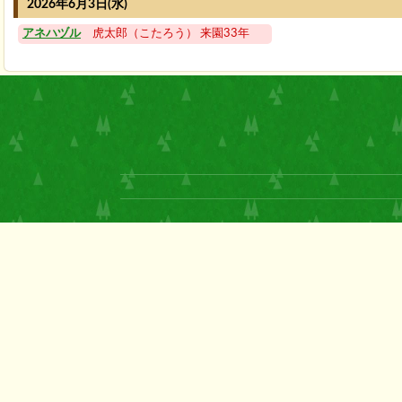
2026年6月3日(水)
アネハヅル
虎太郎（こたろう） 来園33年