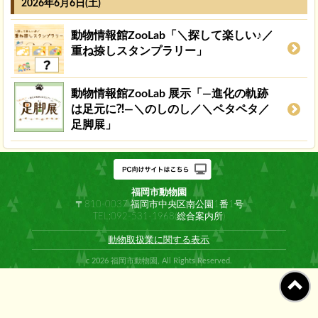
2026年6月6日(土)
動物情報館ZooLab「＼探して楽しい♪／
重ね捺しスタンプラリー」
動物情報館ZooLab 展示「―進化の軌跡
は足元に⁈―＼のしのし／＼ペタペタ／
足脚展」
福岡市動物園
〒810-0037 福岡市中央区南公園1番1号
TEL:092-531-1968(総合案内所)
動物取扱業に関する表示
c 2026 福岡市動物園, All Rights Reserved.