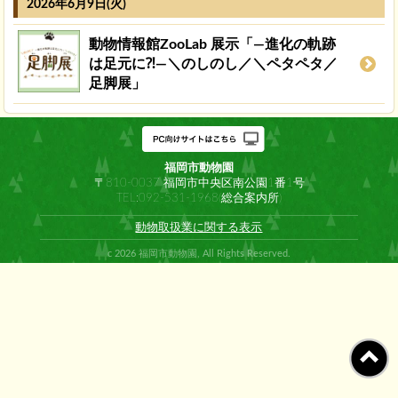
2026年6月9日(火)
動物情報館ZooLab 展示「―進化の軌跡
は足元に⁈―＼のしのし／＼ペタペタ／
足脚展」
福岡市動物園
〒810-0037 福岡市中央区南公園1番1号
TEL:092-531-1968(総合案内所)
動物取扱業に関する表示
c 2026 福岡市動物園, All Rights Reserved.