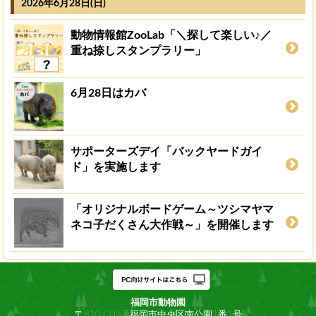
2026年6月28日(日)
動物情報館ZooLab「＼探して楽しい♪／
重ね捺しスタンプラリー」
6月28日はカバ
サポーターズデイ「バックヤードガイ
ド」を実施します
「オリジナルボードゲーム～ツシマヤマ
ネコ子だくさん大作戦～」を開催します
福岡市動物園
〒810-0037 福岡市中央区南公園1番1号