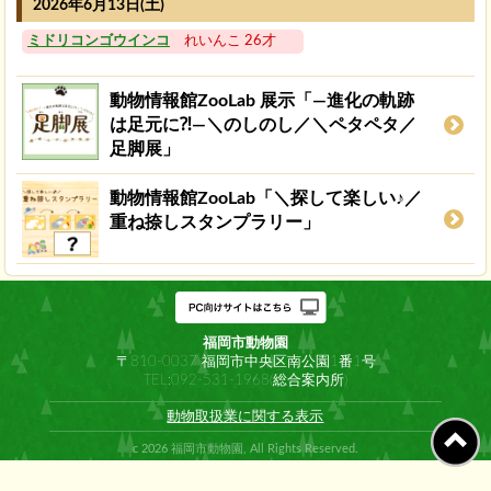
2026年6月13日(土)
ミドリコンゴウインコ
れいんこ 26才
動物情報館ZooLab 展示「―進化の軌跡
は足元に⁈―＼のしのし／＼ペタペタ／
足脚展」
動物情報館ZooLab「＼探して楽しい♪／
重ね捺しスタンプラリー」
福岡市動物園
〒810-0037 福岡市中央区南公園1番1号
TEL:092-531-1968(総合案内所)
動物取扱業に関する表示
c 2026 福岡市動物園, All Rights Reserved.