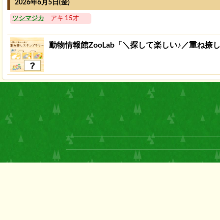
2026年6月5日(金)
ツシマジカ
アキ 15才
動物情報館ZooLab「＼探して楽しい♪／重ね捺