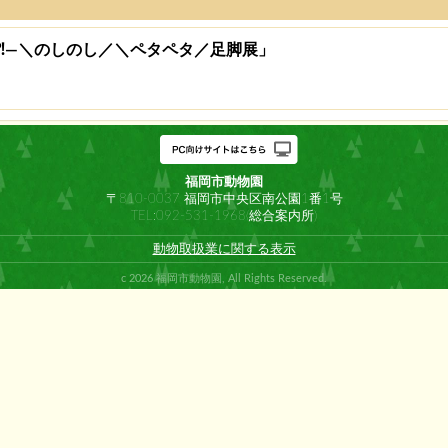
に⁈―＼のしのし／＼ペタペタ／足脚展」
福岡市動物園
〒810-0037 福岡市中央区南公園1番1号
TEL:092-531-1968(総合案内所)
動物取扱業に関する表示
c 2026 福岡市動物園, All Rights Reserved.